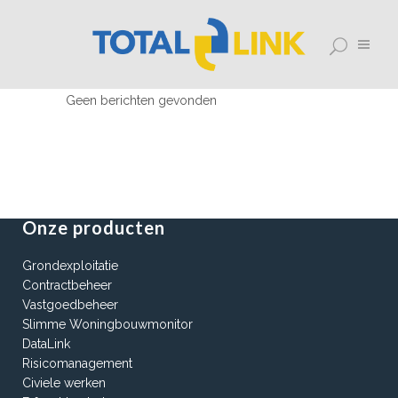
Geen berichten gevonden
Onze producten
Grondexploitatie
Contractbeheer
Vastgoedbeheer
Slimme Woningbouwmonitor
DataLink
Risicomanagement
Civiele werken