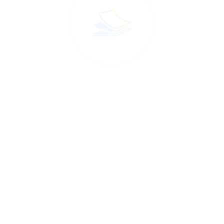
Ondersteunende documenten
Belangrijke projectdocumenten zoals raadsbesluiten en
kaderstellende documenten kunt u via het dashboard
opvragen. Deze gegevens kunnen ook uit een onderliggend
document-managementsysteem worden gehaald zoals Join
Decos, Corsa, of een ander DMS.