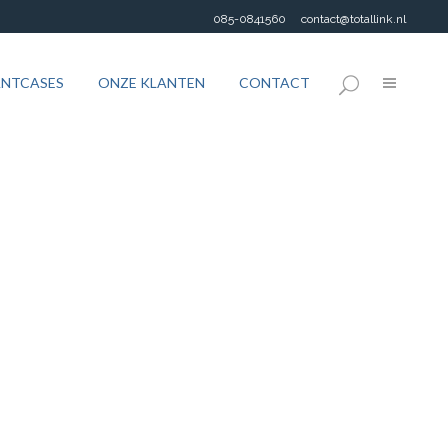
085-0841560
contact@totallink.nl
ANTCASES
ONZE KLANTEN
CONTACT